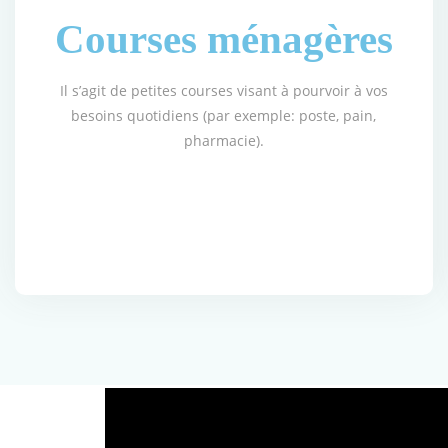
Courses ménagères
Il s’agit de petites courses visant à pourvoir à vos
besoins quotidiens (par exemple: poste, pain,
pharmacie).